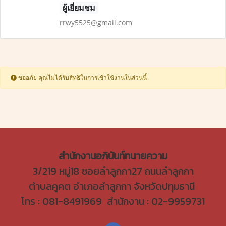
ผู้เยี่ยมชม
rrwy5525@gmail.com
ขออภัย คุณไม่ได้รับสิทธิในการเข้าใช้งานในส่วนนี้
สำนักงานอภินันท์ทนายความ
3/219 หมู่18 ซอยลำลูกกา27 ถนนลำลูกกา
ตำบลคูคต อำเภอลำลูกกา จังหวัดปทุมธานี
โทร : 081-8491969 สำนักงาน : 02-9959731