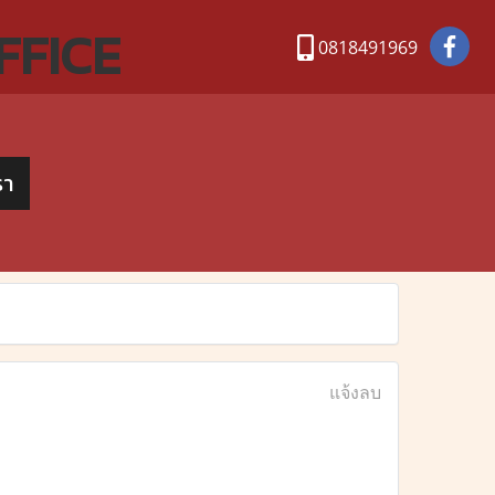
FFICE
0818491969
รา
แจ้งลบ