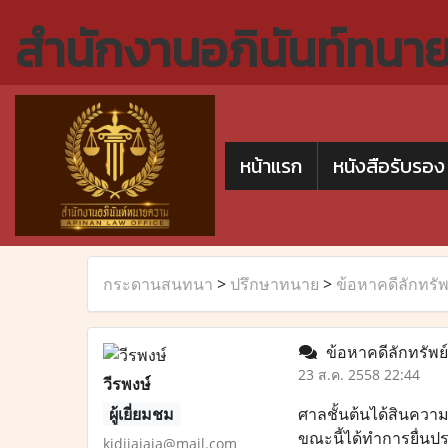
สำนักงานอภินันท์ทนา
หน้าแรก
หนังสือรับรอง
กระดานสนทนา
>
ปรึกษาทนาย
>
ข้อหาคดีลักทรัพย
ข้อหาคดีลักทรัพย์ท
23 ส.ค. 2558 22:44
วีรพงษ์
ผู้เยี่ยมชม
ศาลชั้นต้นได้สินความ
ขณะนี้ได้ทำการยื่นประ
kidijajaja@mail.com