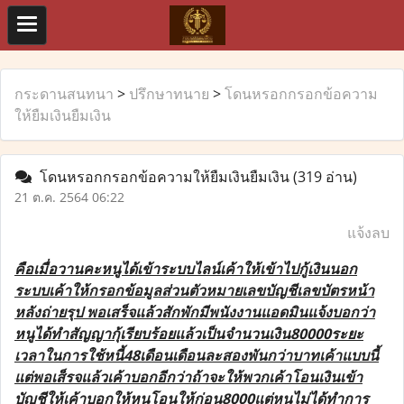
กระดานสนทนา
>
ปรึกษาทนาย
>
โดนหรอกกรอกข้อความ
ให้ยืมเงินยืมเงิน
โดนหรอกกรอกข้อความให้ยืมเงินยืมเงิน
(319 อ่าน)
21 ต.ค. 2564 06:22
แจ้งลบ
คือเมื่อวานคะหนูได้เข้าระบบไลน์เค้าให้เข้าไปกู้เงินนอก
ระบบเค้าให้กรอกข้อมูลส่วนตัวหมายเลขบัญชีเลขบัตรหน้า
หลังถ่ายรุป พอเสร็จแล้วสักพักมีพนังงานแอดมินแจ้งบอกว่า
หนูได้ทำสัญญากุ้เรียบร้อยแล้วเป็นจำนวนเงิน80000ระยะ
เวลาในการใช้หนี้48เดือนเดือนละสองพันกว่าบาทเค้าแบบนี้
แต่พอเส็รจแล้วเค้าบอกอีกว่าถ้าจะให้พวกเค้าโอนเงินเข้า
บัญชีให้เค้าบอกให้หนูโอนให้ก่อน8000แต่หนูไม่ได้ทำการ